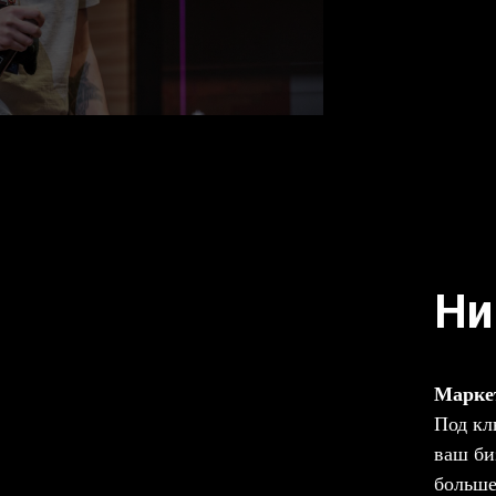
Ни
Маркет
Под кл
ваш би
больше