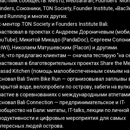
частник сообществ: Меsто, Websarafan, Founders' Mon
inders, Союзники, TON Society, Founder Institute, «Вас3к
ard Running и многих других.
x-ментор TON Society и Founders Institute Bali.
частвовал в проектах с Андреем Дороничевым (моб
ouTube), Микитой Микадо (PandaDoc), Сергеем Соло
QIWI), Николаем Матушевским (Flacon) и другими.
сё, что предлагаю клиентам — сначала тестирую "на се
частвовал в благотворительных проектах Share the Me
rasad Kitchen (помощь малообеспеченным семьям на 
сновал Bali Swim Bike Run — организовывал заплывы 
ткрытой воде, велопробеги по острову, забеги на вулк
частие в соревнованиях с международными атлетами
сновал Bali Connection — предпринимательское и IT-
ообщество на Бали: митапы, IT-talks, лекции по личной
родуктивности и цифровые мероприятия для самых
нтересных людей острова.