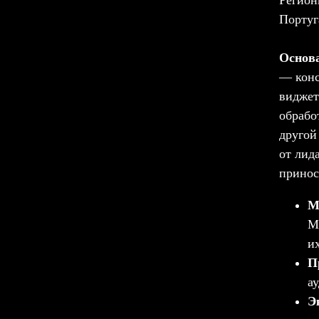
Регион
Португ
Основ
— конс
виджет
обрабо
другой
от лид
принос
М
М
и
П
а
Э