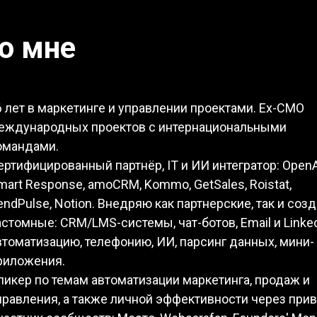
о мне
6 лет в маркетинге и управлении проектами. Ex-CMO
еждународных проектов с интернациональными
омандами.
ертифицированный партнёр, IT и ИИ интегратор: OpenA
mart Response, amoCRM, Kommo, GetSales, Roistat,
endPulse, Notion. Внедряю как партнерские, так и соз
астомные: CRM/LMS-системы, чат-ботов, Email и Linked
втоматизацию, телефонию, ИИ, парсинг данных, мини-
риложения.
пикер по темам автоматизации маркетинга, продаж и
правления, а также личной эффективности через при