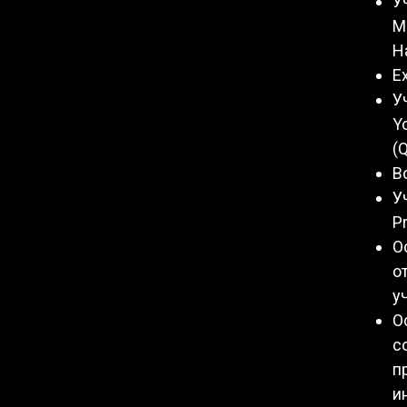
У
M
H
E
У
Y
(
В
У
P
О
о
у
О
с
п
и