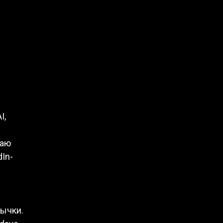
I,
даю
In-
вычки.