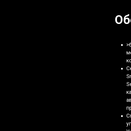
Об
>
м
к
С
S
S
к
а
п
С
у