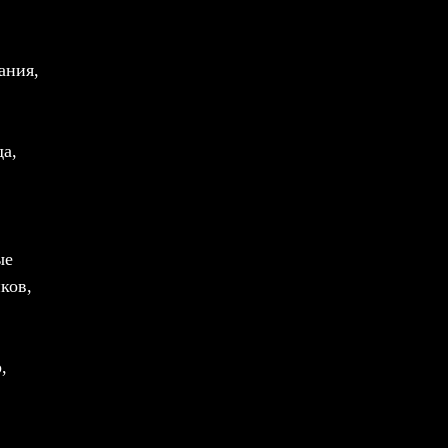
ания,
а,
ые
ков,
,