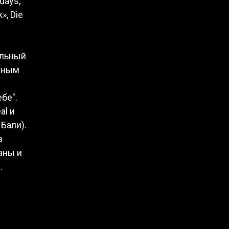
days,
», Die
ильный
ниным
бе".
al и
Бали).
в
аны и
.