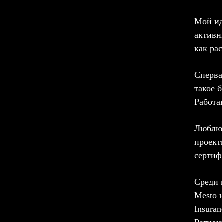
Мой ид
активн
как ра
Сперва
такое 
Работа
Люблю 
проект
сертиф
Среди 
Mesto н
Insuran