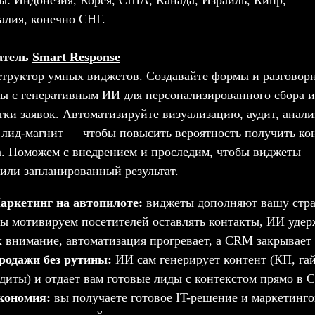
ы: Индонезия, Корея, США, Канада, Израиль, Кипр,
алия, конечно СНГ.
атель
Smart Response
труктор умных виджетов. Создавайте формы и разговор
ы с генеративным ИИ для персонализированного сбора и
тки заявок. Автоматизируйте визуализацию, аудит, анали
 лид-магнит — чтобы повысить вероятность получить ко
а. Поможем с внедрением и проследим, чтобы виджеты
или запланированный результат.
аркетинг на автопилоте:
виджеты дополняют вашу стра
ы мотивируем посетителей оставлять контакты, ИИ удер
х внимание, автоматизация прогревает, а CRM закрывает 
родажи без рутины:
ИИ сам генерирует контент (КП, га
удиты) и отдает вам готовые лиды с контекстом прямо в 
кономия:
вы получаете готовое IT-решение и маркетинг