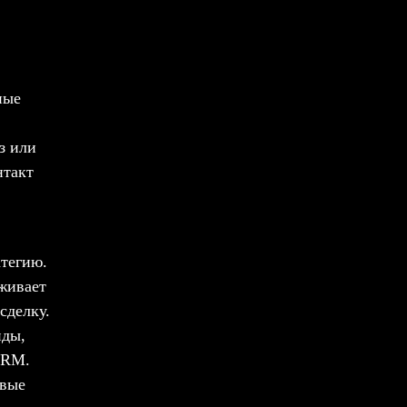
ные
з или
нтакт
тегию.
живает
сделку.
йды,
CRM.
овые