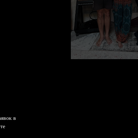
явок в
ете